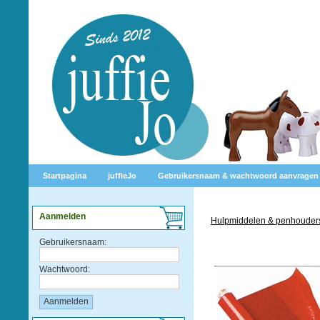
Startpagina
juffieJo
Gebruikersnaam & wachtwoord aanvragen
Aanmelden
Hulpmiddelen & penhouder
Gebruikersnaam:
Wachtwoord: