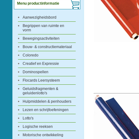
Menu productinformatie
Aanwezigheidsbord
Begrippen van ruimte en
vorm
Bewegingsactiviteiten
Bouw- & constructiemateriaal
Coloredo
Creatief en Expressie
Dominospellen
Flocards Leersysteem
Geluidsfragmenten &
geluidenlotto's
Hulpmiddelen & penhouders
Lezen en schrijfoefeningen
Lotto's
Logische reeksen
Motorische ontwikkeling