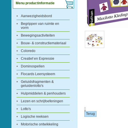
Menu productinformatie
Aanwezigheidsbord
Begrippen van ruimte en
vorm
Bewegingsactiviteiten
Bouw- & constructiemateriaal
Coloredo
Creatief en Expressie
Dominospellen
Flocards Leersysteem
Geluidsfragmenten &
geluidenlotto's
Hulpmiddelen & penhouders
Lezen en schrijfoefeningen
Lotto's
.
Logische reeksen
Motorische ontwikkeling