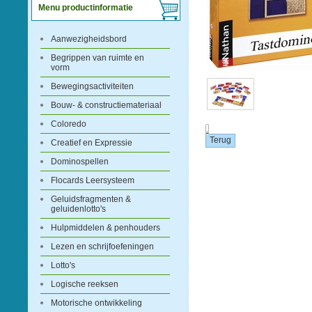
Menu productinformatie
Aanwezigheidsbord
Begrippen van ruimte en
vorm
Bewegingsactiviteiten
Bouw- & constructiemateriaal
Coloredo
.
Creatief en Expressie
Dominospellen
Flocards Leersysteem
Geluidsfragmenten &
geluidenlotto's
Hulpmiddelen & penhouders
Lezen en schrijfoefeningen
Lotto's
Logische reeksen
Motorische ontwikkeling