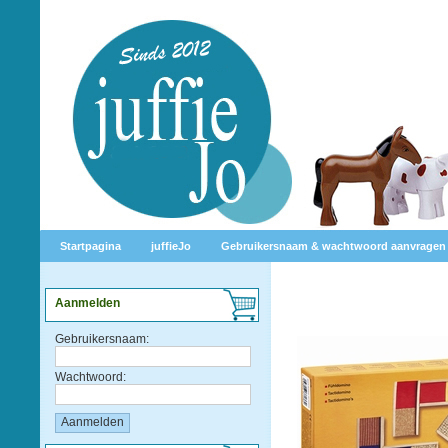
Startpagina
juffieJo
Gebruikersnaam & wachtwoord aanvragen
Aanmelden
Gebruikersnaam:
Wachtwoord: