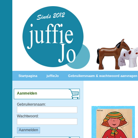
Startpagina
juffieJo
Gebruikersnaam & wachtwoord aanvragen
Aanmelden
Gebruikersnaam:
Wachtwoord: