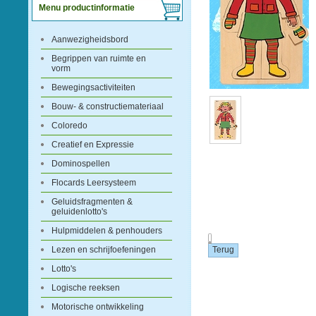
Menu productinformatie
Aanwezigheidsbord
Begrippen van ruimte en
vorm
Bewegingsactiviteiten
Bouw- & constructiemateriaal
Coloredo
Creatief en Expressie
Dominospellen
Flocards Leersysteem
Geluidsfragmenten &
geluidenlotto's
Hulpmiddelen & penhouders
.
Lezen en schrijfoefeningen
Lotto's
Logische reeksen
Motorische ontwikkeling