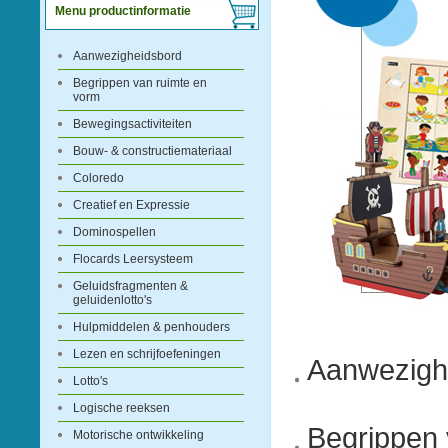
Menu productinformatie
Aanwezigheidsbord
Begrippen van ruimte en
vorm
Bewegingsactiviteiten
Bouw- & constructiemateriaal
Coloredo
Creatief en Expressie
Dominospellen
Flocards Leersysteem
Geluidsfragmenten &
geluidenlotto's
Hulpmiddelen & penhouders
Lezen en schrijfoefeningen
Aanwezigh
Lotto's
Logische reeksen
Begrippen 
Motorische ontwikkeling