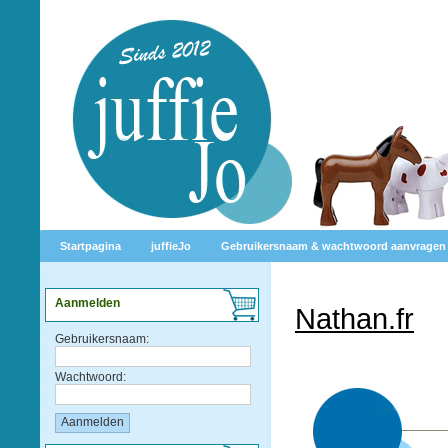
Startpagina
juffieJo
Gebruikersnaam & wachtwoord aanvragen
Aanmelden
Nathan.fr
Gebruikersnaam:
Wachtwoord: