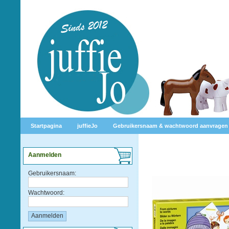
Startpagina
juffieJo
Gebruikersnaam & wachtwoord aanvragen
Aanmelden
Gebruikersnaam:
Wachtwoord: