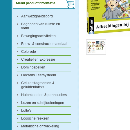
Menu productinformatie
Aanwezigheidsbord
Begrippen van ruimte en
vorm
Bewegingsactiviteiten
Bouw- & constructiemateriaal
Coloredo
Creatief en Expressie
Dominospellen
Flocards Leersysteem
Geluidsfragmenten &
geluidenlotto's
Hulpmiddelen & penhouders
Lezen en schrijfoefeningen
Lotto's
Logische reeksen
Motorische ontwikkeling