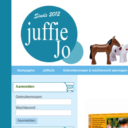
Startpagina
juffieJo
Gebruikersnaam & wachtwoord aanvragen
Aanmelden
Gebruikersnaam:
Wachtwoord: