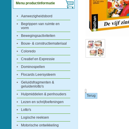
Menu productinformatie
Aanwezigheidsbord
Begrippen van ruimte en
vorm
Bewegingsactiviteiten
Bouw- & constructiemateriaal
Coloredo
Creatief en Expressie
Dominospellen
Flocards Leersysteem
Geluidsfragmenten &
geluidenlotto's
.
Hulpmiddelen & penhouders
Lezen en schrijfoefeningen
Lotto's
Logische reeksen
Motorische ontwikkeling