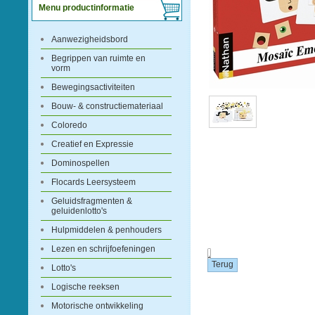
Menu productinformatie
Aanwezigheidsbord
Begrippen van ruimte en
vorm
Bewegingsactiviteiten
Bouw- & constructiemateriaal
Coloredo
Creatief en Expressie
Dominospellen
Flocards Leersysteem
Geluidsfragmenten &
geluidenlotto's
Hulpmiddelen & penhouders
Lezen en schrijfoefeningen
.
Lotto's
Logische reeksen
Motorische ontwikkeling