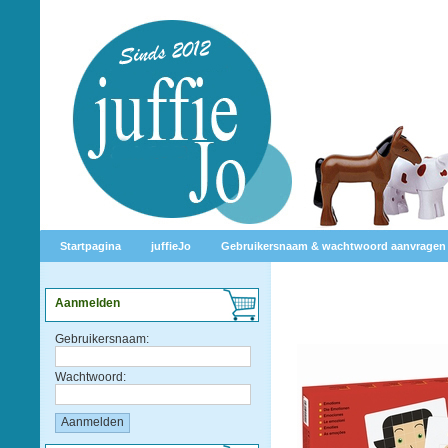
Startpagina
juffieJo
Gebruikersnaam & wachtwoord aanvragen
Aanmelden
Gebruikersnaam:
Wachtwoord: