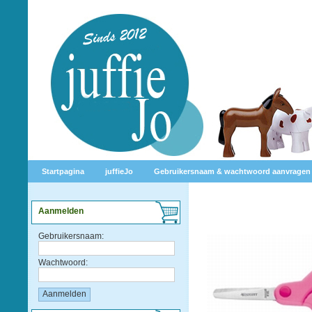
Startpagina
juffieJo
Gebruikersnaam & wachtwoord aanvragen
Aanmelden
Gebruikersnaam:
Wachtwoord: