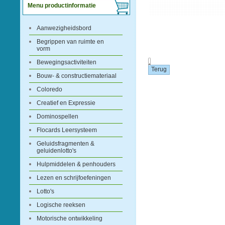
Menu productinformatie
Aanwezigheidsbord
Begrippen van ruimte en
vorm
.
Bewegingsactiviteiten
Bouw- & constructiemateriaal
Coloredo
Creatief en Expressie
Dominospellen
Flocards Leersysteem
Geluidsfragmenten &
geluidenlotto's
Hulpmiddelen & penhouders
Lezen en schrijfoefeningen
Lotto's
Logische reeksen
Motorische ontwikkeling